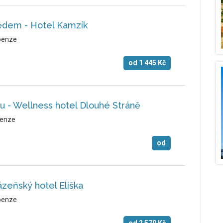
ědem - Hotel Kamzík
penze
od
1 445
Kč
u - Wellness hotel Dlouhé Stráně
enze
od
ázeňský hotel Eliška
penze