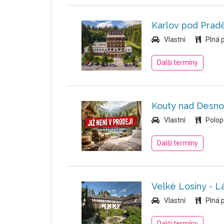
Karlov pod Prad
Vlastní
Plná 
Další termíny
Kouty nad Desno
Vlastní
Polop
Další termíny
Velké Losiny - L
Vlastní
Plná 
Další termíny