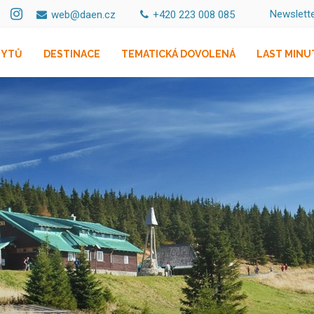
Newslett
web@daen.cz
+420 223 008 085
BYTŮ
DESTINACE
TEMATICKÁ DOVOLENÁ
LAST MINU