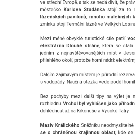
ve střední Evropě, a tak se nedá divit, že p
městečko
Karlova Studánka
stojí za to n
lázeňských pavilonů, mnoho malebných 
zmínku stojí Termální lázně ve Velkých Losin
Mezi méně obvyklé turistické cíle patří
vod
elektrárna Dlouhé stráně
, která se stal
jedním z nejnavštěvovanějších míst v Jes
přilehlého okolí, protože horní nádrž elektrá
Dalším zajímavým místem je přírodní rezerv
s vodopády. Naučná stezka vede podél horníh
Bez pochyby mezi další tipy na výlet je 
rozhlednu.
Vrchol byl vyhlášen jako přírod
dohlédnout až na Krkonoše a Vysoké Tatry.
Masiv Králického
Sněžníku neodmyslitelně 
se o chráněnou krajinnou oblast
, kde se