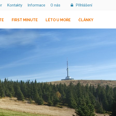
er
Kontakty
Informace
O nás
Přihlášení
TE
FIRST MINUTE
LÉTO U MOŘE
ČLÁNKY