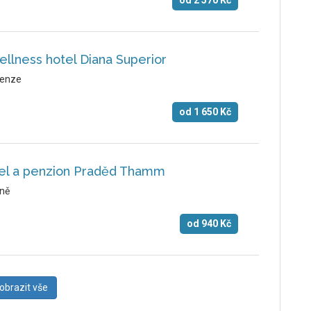
od
2 570
Kč
ellness hotel Diana Superior
enze
od
1 650
Kč
tel a penzion Praděd Thamm
ně
od
940
Kč
obrazit vše