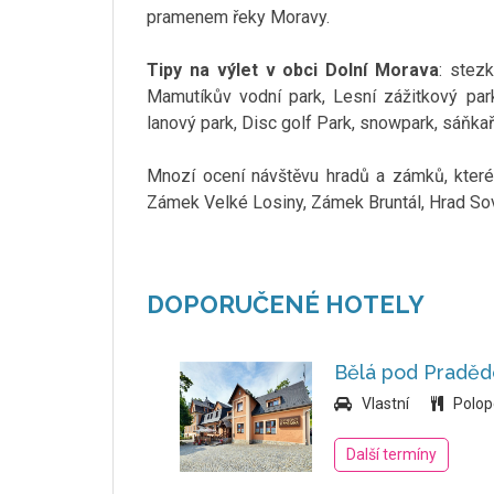
pramenem řeky Moravy.
Tipy na výlet v obci Dolní Morava
: stez
Mamutíkův vodní park, Lesní zážitkový pa
lanový park, Disc golf Park, snowpark, sáňkař
Mnozí ocení návštěvu hradů a zámků, které
Zámek Velké Losiny, Zámek Bruntál, Hrad So
DOPORUČENÉ HOTELY
Bělá pod Praděd
Vlastní
Polop
Další termíny