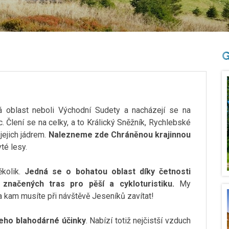
G
á oblast neboli Východní Sudety a nacházejí se na
. Člení se na celky, a to Králický Sněžník, Rychlebské
jejich jádrem.
Nalezneme zde Chráněnou krajinnou
té lesy.
ěkolik.
Jedná se o bohatou oblast díky četnosti
 značených tras pro pěší a cykloturistiku.
My
a kam musíte při návštěvě Jeseníků zavítat!
jeho blahodárné účinky
. Nabízí totiž nejčistší vzduch