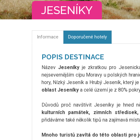
JESENÍKY
Informace
Doporučené hotely
POPIS DESTINACE
Název
Jeseníky
je zkratkou pro Jesenick
nejsevernějším cípu Moravy u polských hranic
hory, Nízký Jeseník a Hrubý Jeseník, který je 
oblast Jeseníky
a celé území je z 80% pokry
Důvodů proč navštívit Jeseníky je hned n
kulturních památek, zimních středisek,
přidáváme také několik tipů na zajímavá míst
Mnoho turistů zavítá do této oblasti pro 