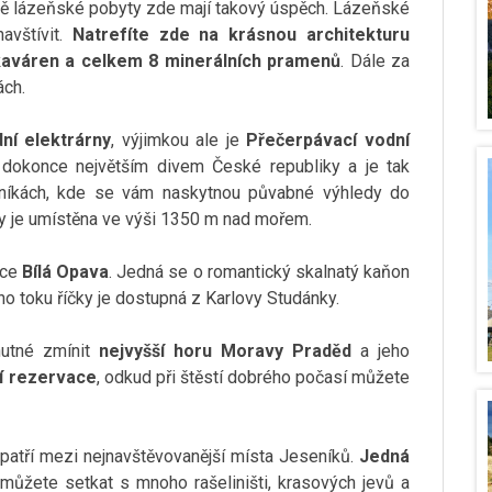
rávě lázeňské pobyty zde mají takový úspěch. Lázeňské
avštívit.
Natrefíte zde na krásnou architekturu
kaváren a celkem 8 minerálních pramenů
. Dále za
ách.
ní elektrárny
, výjimkou ale je
Přečerpávací vodní
a dokonce největším divem České republiky a je tak
eníkách, kde se vám naskytnou půvabné výhledy do
rny je umístěna ve výši 1350 m nad mořem.
ace
Bílá Opava
. Jedná se o romantický skalnatý kaňon
o toku říčky je dostupná z Karlovy Studánky.
nutné zmínit
nejvyšší horu Moravy Praděd
a jeho
ní rezervace
, odkud při štěstí dobrého počasí můžete
patří mezi nejnavštěvovanější místa Jeseníků.
Jedná
 můžete setkat s mnoho rašeliništi, krasových jevů a