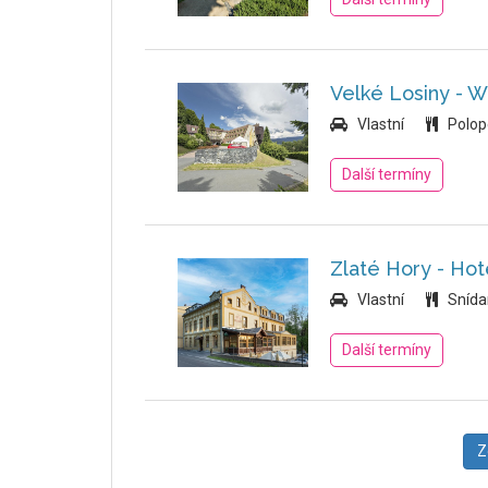
Velké Losiny - W
Vlastní
Polop
Další termíny
Zlaté Hory - Ho
Vlastní
Snída
Další termíny
Z