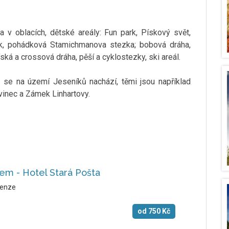
ka v oblacích, dětské areály: Fun park, Pískový svět,
rk, pohádková Stamichmanova stezka; bobová dráha,
ská a crossová dráha, pěší a cyklostezky, ski areál.
 se na území Jeseníků nachází, těmi jsou například
vinec a Zámek Linhartovy.
em - Hotel Stará Pošta
enze
od
750
Kč