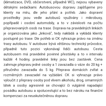
(klimatizace, DVD, občerstvení, případně WC), nejsou vybaveny
dětskými sedačkami. Autobusovou dopravu zajišťujeme pro
klienty na míru, dle jeho přání a potřeb. Jako dopravní
prostředky jsou vedle autobusů využívány i mikrobusy,
popřípadě i osobní automobily, a to v závislosti na počtu
přepravovaných osob na trase. Doprava na pravidelných linkách
je organizována jako „linková“, tedy nakládá a vykládá klienty
postupně po trase. Dle potřeb si CK vyhrazuje právo na změnu
trasy autobusu. V autobuse bývá většinou technický průvodce,
případně tuto pozici vykonávají řidiči autobusu. Cesta
autobusem má pravidelné povinné přestávky a to v intervalu
každé 4 hodiny, pravidelné linky jsou bez zastávek. Cena
zahrnuje přepravu jedné osoby a 1 zavazadla o váze do 20 kg +
příručního zavazadla do 5 kg. Přeprava domácích zvířat a
rozměrných zavazadel na vyžádání. CK si vyhrazuje právo
vyloučit z přepravy osoby pod vlivem alkoholu, drog, omamných
látek a osoby agresivně se chovající či vulgárně napadající
posádku autobusu a spolucestující a to bez nároku na finanční
kompenzaci za neuskutečněnou dopravu.