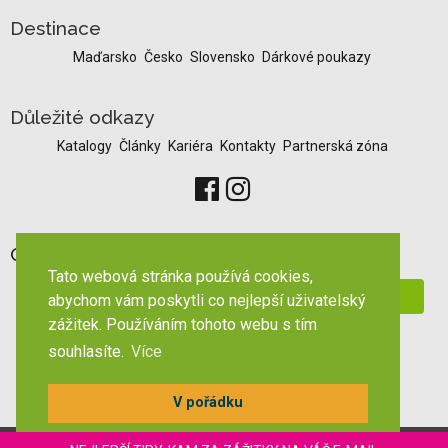
Destinace
Maďarsko
Česko
Slovensko
Dárkové poukazy
Důležité odkazy
Katalogy
Články
Kariéra
Kontakty
Partnerská zóna
Odběr novinek
Tato webová stránka používá cookies,
abychom vám poskytli co nejlepší uživatelský
zážitek. Používáním tohoto webu s tím
souhlasíte.
Více
Zobrazit pc verzi
V pořádku
© CK DAEN 2018, Všechna práva vyhrazena | Realizace MagicWare | Redakční