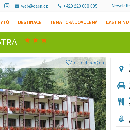
Newslett
web@daen.cz
+420 223 008 085
BYTŮ
DESTINACE
TEMATICKÁ DOVOLENÁ
LAST MINU
ATRA
do oblíbených