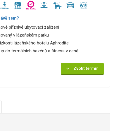
rávě sem?
ově příznivé ubytovací zařízení
uovaný v lázeňském parku
lízkosti lázeňského hotelu Aphrodite
up do termálních bazénů a fitness v ceně
Zvolit termín