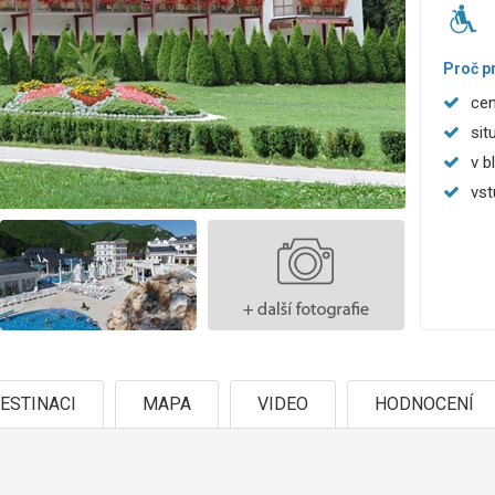
Proč p
cen
sit
v b
vst
ESTINACI
MAPA
VIDEO
HODNOCENÍ