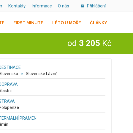
er
Kontakty
Informace
O nás
Přihlášení
TE
FIRST MINUTE
LÉTO U MOŘE
ČLÁNKY
od
3 205
Kč
DESTINACE
Slovensko
Slovenské Lázně
DOPRAVA
Vlastní
STRAVA
Polopenze
TERMÁLNÍ PRAMEN
8
min