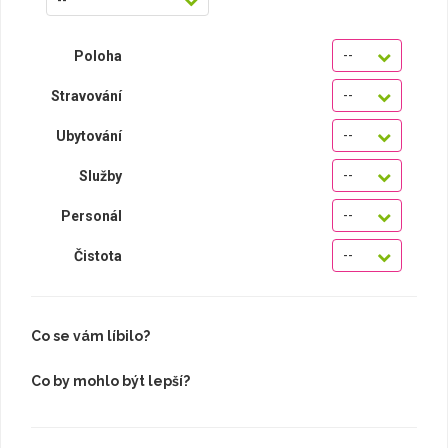
--
Poloha
--
Stravování
--
Ubytování
--
Služby
--
Personál
--
Čistota
Co se vám líbilo?
Co by mohlo být lepší?