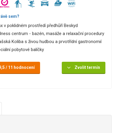
rávě sem?
ax v poklidném prostředí předhůří Beskyd
lness centrum - bazén, masáže a relaxační procedury
ašská Koliba s živou hudbou a prvotřídní gastronomií
ciální pobytové balíčky
9,5 / 11 hodnocení
Zvolit termín