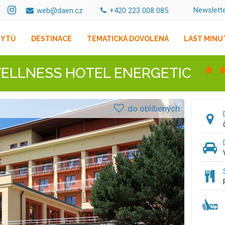
Newslett
web@daen.cz
+420 223 008 085
BYTŮ
DESTINACE
TEMATICKÁ DOVOLENÁ
LAST MINU
WELLNESS HOTEL ENERGETIC
do oblíbených