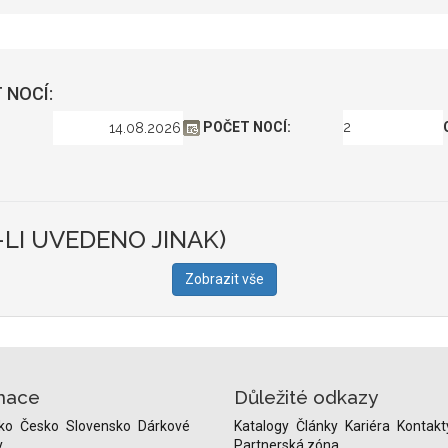
 NOCÍ:
POČET NOCÍ:
-LI UVEDENO JINAK)
Zobrazit vše
nace
Důležité odkazy
ko
Česko
Slovensko
Dárkové
Katalogy
Články
Kariéra
Kontakt
y
Partnerská zóna