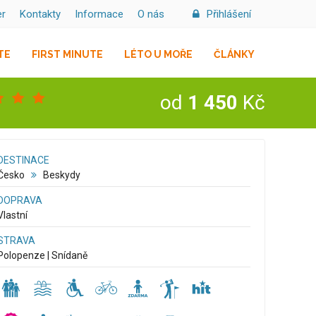
er
Kontakty
Informace
O nás
Přihlášení
TE
FIRST MINUTE
LÉTO U MOŘE
ČLÁNKY
od
1 450
Kč
DESTINACE
Česko
Beskydy
DOPRAVA
Vlastní
STRAVA
Polopenze | Snídaně