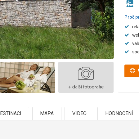
Proč p
rel
wel
val
spe
ESTINACI
MAPA
VIDEO
HODNOCENÍ