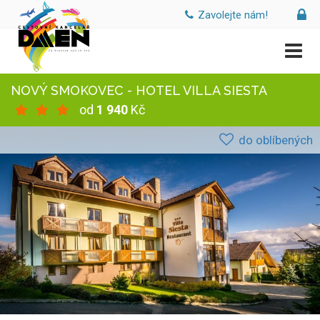
Zavolejte nám!
NOVÝ SMOKOVEC - HOTEL VILLA SIESTA
od
1 940
Kč
do oblíbených