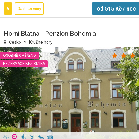
od
515
Kč
/ noc
9
Další termíny
Horní Blatná - Penzion Bohemia
Česko
Krušné hory
OSOBNĚ OVĚŘENO
REZERVACE BEZ RIZIKA