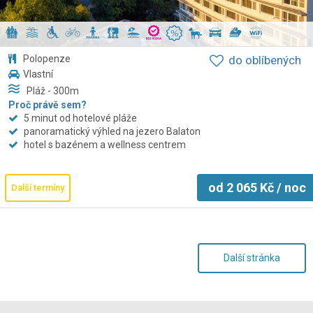
Polopenze
do oblíbených
Vlastní
Pláž
- 300
m
Proč právě sem?
5 minut od hotelové pláže
panoramatický výhled na jezero Balaton
hotel s bazénem a wellness centrem
od
2 065
Kč
/ noc
Další termíny
Další stránka