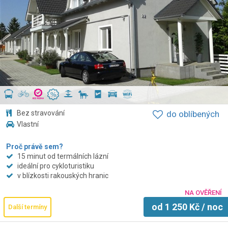
Bez stravování
do oblíbených
Vlastní
Proč právě sem?
15 minut od termálních lázní
ideální pro cykloturistiku
v blízkosti rakouských hranic
NA OVĚŘENÍ
od
1 250
Kč
/ noc
Další termíny