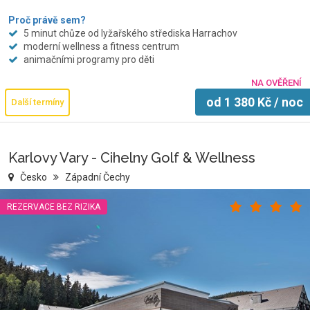
Proč právě sem?
5 minut chůze od lyžařského střediska Harrachov
moderní wellness a fitness centrum
animačními programy pro děti
NA OVĚŘENÍ
od
1 380
Kč
/ noc
Další termíny
Karlovy Vary - Cihelny Golf & Wellness
Česko
Západní Čechy
REZERVACE BEZ RIZIKA