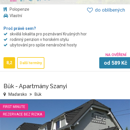
Polopenze
do oblíbených
Vlastní
Proč právě sem?
skvělá lokalita pro poznávaní Krušných hor
rodinný penzion v horském stylu
ubytování pro spíše nenáročné hosty
NA OVĚŘENÍ
od
589
Kč
8,2
Další termíny
Bük - Apartmány Szanyi
Maďarsko
Bük
FIRST MINUTE
REZERVACE BEZ RIZIKA