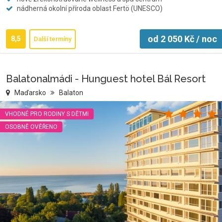
nádherná okolní příroda oblast Fertö (UNESCO)
od
2 050
Kč
/ noc
8,5
Další termíny
Balatonalmádi - Hunguest hotel Bál Resort
Maďarsko
Balaton
VHODNÉ PRO RODINY S DĚTMI
OSOBNĚ OVĚŘENO