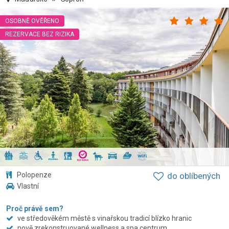
OSOBNĚ OVĚŘENO
REZERVACE BEZ RIZIKA
Polopenze
do oblíbených
Vlastní
Proč právě sem?
ve středověkém městě s vinařskou tradicí blízko hranic
nově zrekonstruované wellness a spa centrum