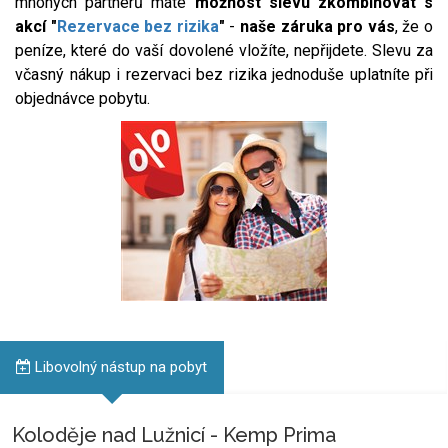
mnohých partnerů máte
možnost slevu zkombinovat s
akcí "
Rezervace bez rizika
"
-
naše záruka pro vás
, že o
peníze, které do vaší dovolené vložíte, nepřijdete. Slevu za
včasný nákup i rezervaci bez rizika jednoduše uplatníte při
objednávce pobytu.
Libovolný nástup na pobyt
Koloděje nad Lužnicí - Kemp Prima