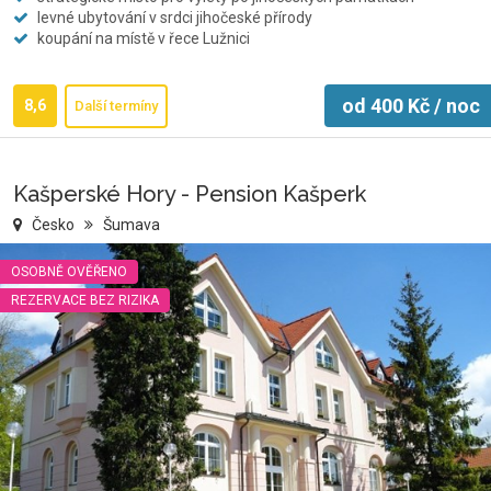
levné ubytování v srdci jihočeské přírody
koupání na místě v řece Lužnici
od
400
Kč
/ noc
8,6
Další termíny
Kašperské Hory - Pension Kašperk
Česko
Šumava
OSOBNĚ OVĚŘENO
REZERVACE BEZ RIZIKA