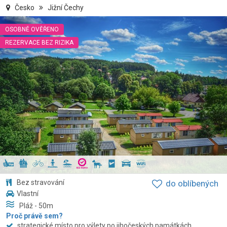
Česko
Jižní Čechy
OSOBNĚ OVĚŘENO
REZERVACE BEZ RIZIKA
Bez stravování
do oblíbených
Vlastní
Pláž
- 50
m
Proč právě sem?
strategické místo pro výlety po jihočeských památkách