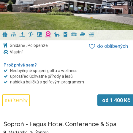
Snídaně , Polopenze
do oblíbených
Vlastní
Proč právě sem?
Neobyčejné spojení golfu a wellness
uprostřed úchvatné přírody a lesů
nabídka balíčků s golfovým programem
od
1 400
Kč
Další termíny
Šoproň - Fagus Hotel Conference & Spa
Maďarsko
Šoproň