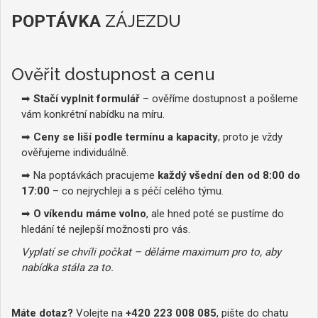
ZÁJEZDU
POPTÁVKA
Ověřit dostupnost a cenu
➡
Stačí vyplnit formulář
– ověříme dostupnost a pošleme
vám konkrétní nabídku na míru.
➡
Ceny se liší podle termínu a kapacity
, proto je vždy
ověřujeme individuálně.
➡ Na poptávkách pracujeme
každý všední den od 8:00 do
17:00
– co nejrychleji a s péčí celého týmu.
➡
O víkendu máme volno
, ale hned poté se pustíme do
hledání té nejlepší možnosti pro vás.
Vyplatí se chvíli počkat – děláme maximum pro to, aby
nabídka stála za to.
Máte dotaz?
Volejte na
+420 223 008 085
, pište do chatu