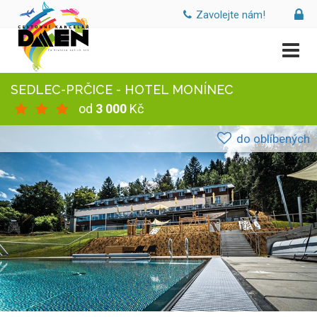
Zavolejte nám!
SEDLEC-PRČICE - HOTEL MONÍNEC
od
3 000
Kč
do oblíbených