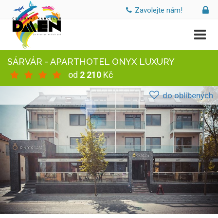
Zavolejte nám!
SÁRVÁR - APARTHOTEL ONYX LUXURY
od
2 210
Kč
do oblíbených