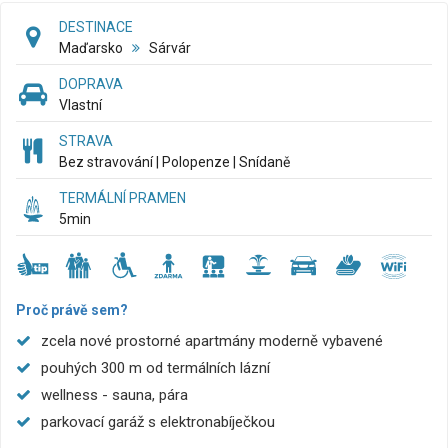
DESTINACE
Maďarsko
Sárvár
DOPRAVA
Vlastní
STRAVA
Bez stravování | Polopenze | Snídaně
TERMÁLNÍ PRAMEN
5
min
Proč právě sem?
zcela nové prostorné apartmány moderně vybavené
pouhých 300 m od termálních lázní
wellness - sauna, pára
parkovací garáž s elektronabíječkou