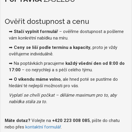
Ověřit dostupnost a cenu
➡
Stačí vyplnit formulář
– ověříme dostupnost a pošleme
vám konkrétní nabídku na míru.
➡
Ceny se liší podle termínu a kapacity
, proto je vždy
ověřujeme individuálně.
➡ Na poptávkách pracujeme
každý všední den od 8:00 do
17:00
– co nejrychleji a s péčí celého týmu.
➡
O víkendu máme volno
, ale hned poté se pustíme do
hledání té nejlepší možnosti pro vás.
Vyplatí se chvíli počkat – děláme maximum pro to, aby
nabídka stála za to.
Máte dotaz?
Volejte na
+420 223 008 085
, pište do chatu
nebo přes
kontaktní formulář
.