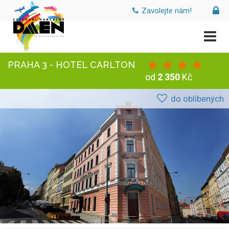
Zavolejte nám!
PRAHA 3 - HOTEL CARLTON
od
2 350
Kč
do oblíbených