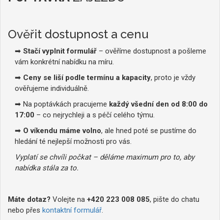
Ověřit dostupnost a cenu
➡
Stačí vyplnit formulář
– ověříme dostupnost a pošleme
vám konkrétní nabídku na míru.
➡
Ceny se liší podle termínu a kapacity
, proto je vždy
ověřujeme individuálně.
➡ Na poptávkách pracujeme
každý všední den od 8:00 do
17:00
– co nejrychleji a s péčí celého týmu.
➡
O víkendu máme volno
, ale hned poté se pustíme do
hledání té nejlepší možnosti pro vás.
Vyplatí se chvíli počkat – děláme maximum pro to, aby
nabídka stála za to.
Máte dotaz?
Volejte na
+420 223 008 085
, pište do chatu
nebo přes
kontaktní formulář
.