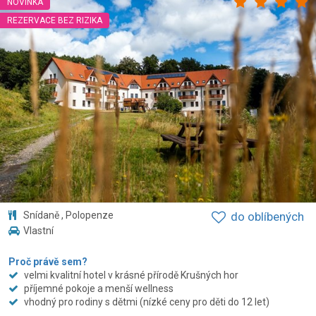
NOVINKA
REZERVACE BEZ RIZIKA
Snídaně , Polopenze
do oblíbených
Vlastní
Proč právě sem?
velmi kvalitní hotel v krásné přírodě Krušných hor
příjemné pokoje a menší wellness
vhodný pro rodiny s dětmi (nízké ceny pro děti do 12 let)