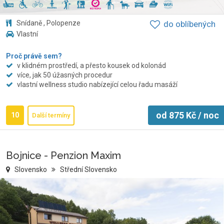
Snídaně , Polopenze
do oblíbených
Vlastní
Proč právě sem?
v klidném prostředí, a přesto kousek od kolonád
více, jak 50 úžasných procedur
vlastní wellness studio nabízející celou řadu masáží
od
875
Kč
/ noc
10
Další termíny
Bojnice - Penzion Maxim
Slovensko
Střední Slovensko