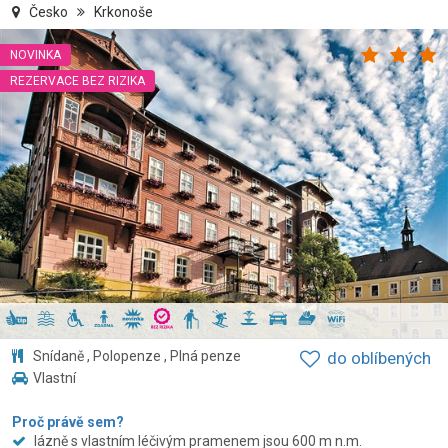
Česko
Krkonoše
NOVINKA
REZERVACE BEZ RIZIKA
Snídaně , Polopenze , Plná penze
do oblíbených
Vlastní
Proč právě sem?
lázně s vlastním léčivým pramenem jsou 600 m n.m.