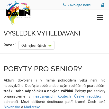
Zavolejte nám!
VÝSLEDEK VYHLEDÁVÁNÍ
Řazení
Od nejlevnějších
POBYTY PRO SENIORY
Aktivní dovolená i v mírně pokročilém věku není nic
neobvyklého. Dopřejte sobě anebo svým rodičům či prarodičům
trošku toho odpočinku a nových zážitků
. Pobyty pro seniory
organizujeme v
nejrůznějších koutech České republiky
i
zahraničí. Mezi oblíbené destinace patří kromě Čech také
Slovensko
a
Maďarsko
.