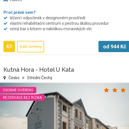
Proč právě sem?
léčení i odpočinek v designovém prostředí
vlastní rehabilitační centrum s pestrou škálou procedur
vinný bar s krbem a nabídkou moravských vín
od
944
Kč
8,5
Další termíny
Kutná Hora - Hotel U Kata
Česko
Střední Čechy
OSOBNĚ OVĚŘENO
REZERVACE BEZ RIZIKA