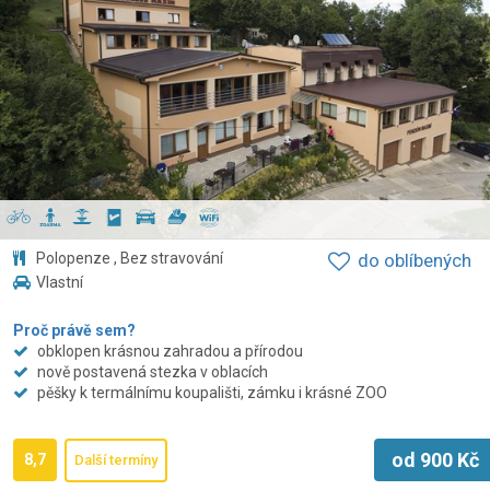
Polopenze , Bez stravování
do oblíbených
Vlastní
Proč právě sem?
obklopen krásnou zahradou a přírodou
nově postavená stezka v oblacích
pěšky k termálnímu koupališti, zámku i krásné ZOO
od
900
Kč
8,7
Další termíny