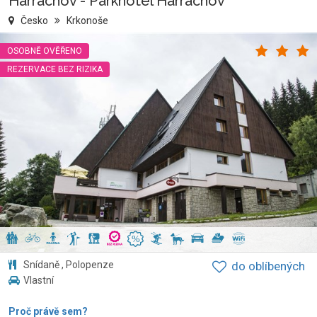
Harrachov - Parkhotel Harrachov
Česko
Krkonoše
OSOBNĚ OVĚŘENO
REZERVACE BEZ RIZIKA
Snídaně , Polopenze
do oblíbených
Vlastní
Proč právě sem?