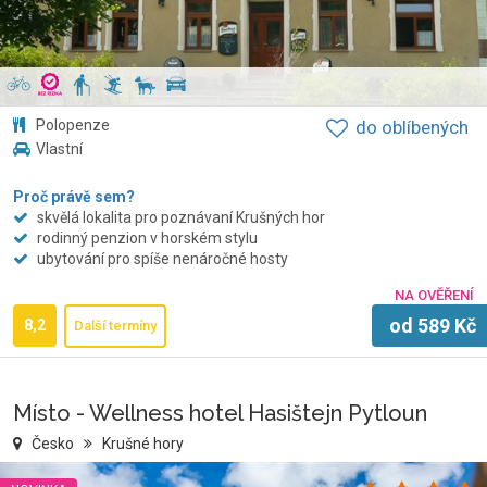
Polopenze
do oblíbených
Vlastní
Proč právě sem?
skvělá lokalita pro poznávaní Krušných hor
rodinný penzion v horském stylu
ubytování pro spíše nenáročné hosty
NA OVĚŘENÍ
od
589
Kč
8,2
Další termíny
Místo - Wellness hotel Hasištejn Pytloun
Česko
Krušné hory