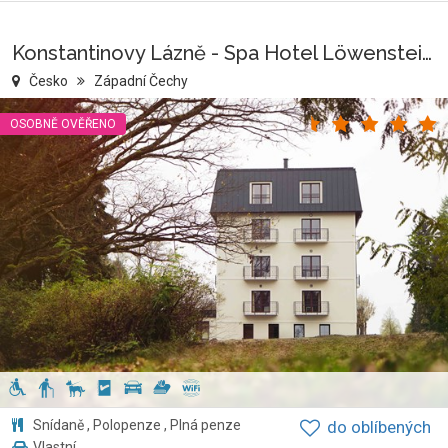
Konstantinovy Lázně - Spa Hotel Löwenstein Garni
Česko
Západní Čechy
OSOBNĚ OVĚŘENO
Snídaně , Polopenze , Plná penze
do oblíbených
Vlastní