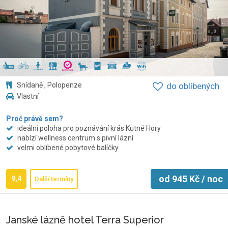
Snídaně , Polopenze
do oblíbených
Vlastní
Proč právě sem?
ideální poloha pro poznávání krás Kutné Hory
nabízí wellness centrum s pivní lázní
velmi oblíbené pobytové balíčky
od
945
Kč
/ noc
9,4
Další termíny
Janské lázně hotel Terra Superior