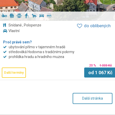
Snídaně , Polopenze
do oblíbených
Vlastní
Proč právě sem?
ubytování přímo v tajemném hradě
středověká Hodovna s tradičními pokrmy
prohlídka hradu a hradního muzea
20 %
1 333 Kč
od
1 067
Kč
Další termíny
Další stránka