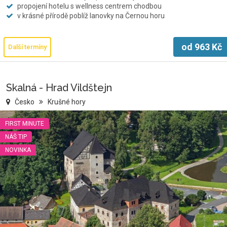
propojení hotelu s wellness centrem chodbou
v krásné přírodě poblíž lanovky na Černou horu
od
963
Kč
Další termíny
Skalná - Hrad Vildštejn
Česko
Krušné hory
FIRST MINUTE
NÁŠ TIP
NOVINKA