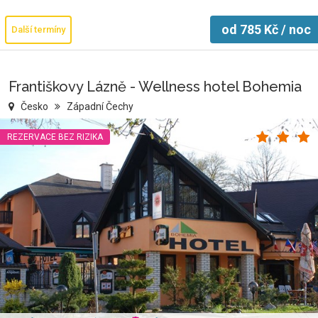
od
785
Kč
/ noc
Další termíny
Františkovy Lázně - Wellness hotel Bohemia
Česko
Západní Čechy
REZERVACE BEZ RIZIKA