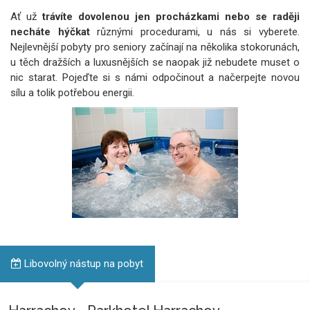
Ať už
trávíte dovolenou jen procházkami nebo se raději
necháte hýčkat
různými procedurami, u nás si vyberete.
Nejlevnější pobyty pro seniory začínají na několika stokorunách,
u těch dražších a luxusnějších se naopak již nebudete muset o
nic starat. Pojeďte si s námi odpočinout a načerpejte novou
sílu a tolik potřebou energii.
Libovolný nástup na pobyt