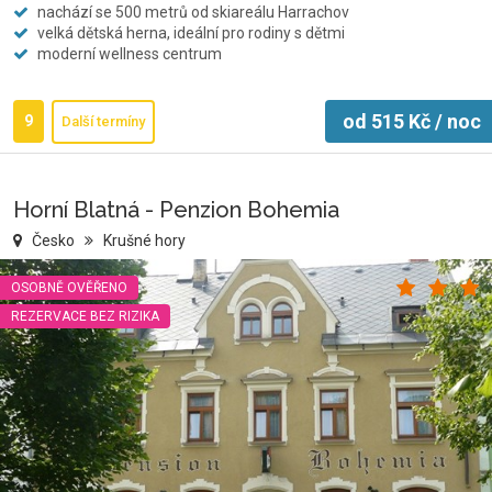
nachází se 500 metrů od skiareálu Harrachov
velká dětská herna, ideální pro rodiny s dětmi
moderní wellness centrum
od
515
Kč
/ noc
9
Další termíny
Horní Blatná - Penzion Bohemia
Česko
Krušné hory
OSOBNĚ OVĚŘENO
REZERVACE BEZ RIZIKA