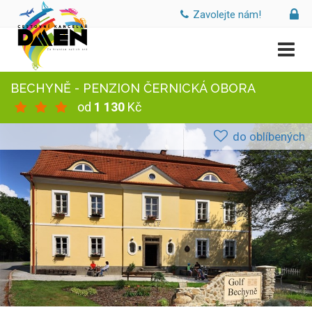
Zavolejte nám!
BECHYNĚ - PENZION ČERNICKÁ OBORA
od
1 130
Kč
do oblíbených