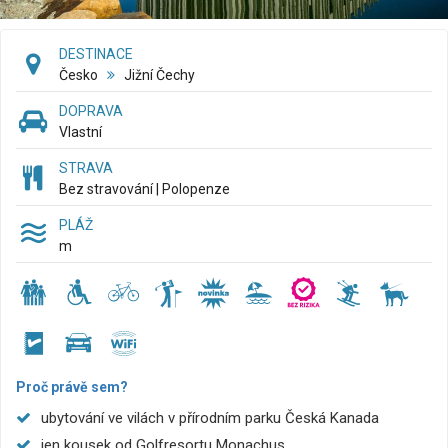
DESTINACE
Česko
Jižní Čechy
DOPRAVA
Vlastní
STRAVA
Bez stravování | Polopenze
PLÁŽ
m
Proč právě sem?
ubytování ve vilách v přírodním parku Česká Kanada
jen kousek od Golfresortu Monachus