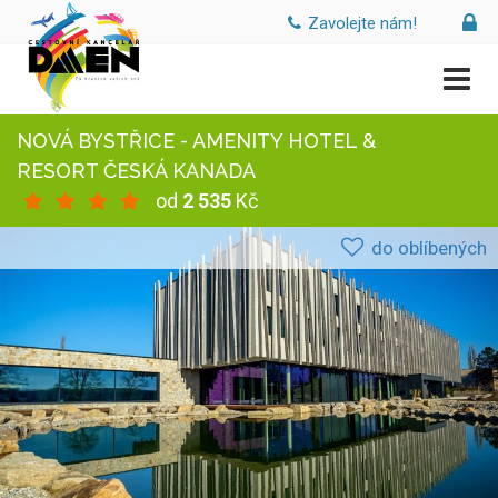
Zavolejte nám!
NOVÁ BYSTŘICE - AMENITY HOTEL &
RESORT ČESKÁ KANADA
od
2 535
Kč
do oblíbených