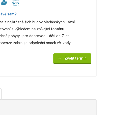
rávě sem?
na z nejkrásnějších budov Mariánských Lázní
tování s výhledem na zpívající fontánu
ebné pobyty i pro doprovod - děti od 7 let
openze zahrnuje odpolední snack vč. vody
Zvolit termín