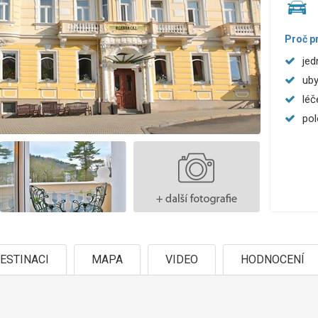
Proč p
jed
uby
léč
pol
ESTINACI
MAPA
VIDEO
HODNOCENÍ