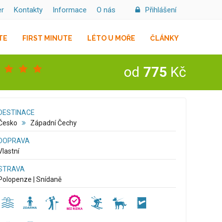
er
Kontakty
Informace
O nás
Přihlášení
TE
FIRST MINUTE
LÉTO U MOŘE
ČLÁNKY
od
775
Kč
DESTINACE
Česko
Západní Čechy
DOPRAVA
Vlastní
STRAVA
Polopenze | Snídaně