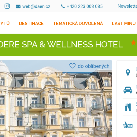
Newslett
web@daen.cz
+420 223 008 085
BYTŮ
DESTINACE
TEMATICKÁ DOVOLENÁ
LAST MINU
DERE SPA & WELLNESS HOTEL
do oblíbených