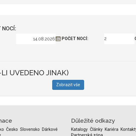
 NOCÍ:
POČET NOCÍ:
-LI UVEDENO JINAK)
Zobrazit vše
nace
Důležité odkazy
ko
Česko
Slovensko
Dárkové
Katalogy
Články
Kariéra
Kontakt
y
Partnerská zóna