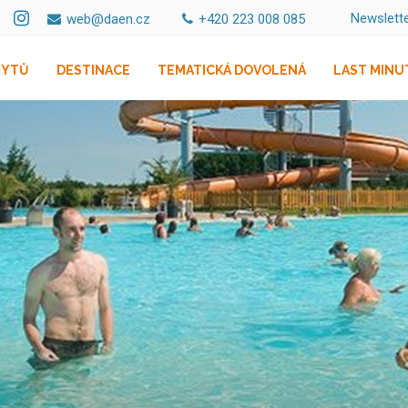
Newslett
web@daen.cz
+420 223 008 085
BYTŮ
DESTINACE
TEMATICKÁ DOVOLENÁ
LAST MINU