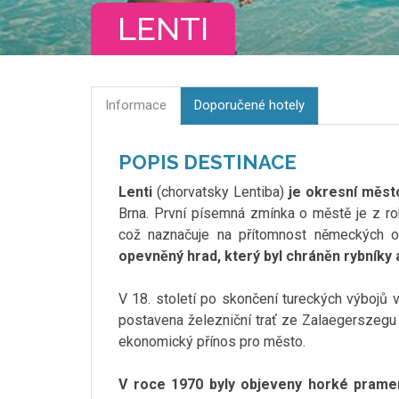
LENTI
Informace
Doporučené hotely
POPIS DESTINACE
Lenti
(chorvatsky Lentiba)
je okresní měst
Brna. První písemná zmínka o městě je z r
což naznačuje na přítomnost německých 
opevněný hrad, který byl chráněn rybníky 
V 18. století po skončení tureckých výbojů 
postavena železniční trať ze Zalaegerszegu 
ekonomický přínos pro město.
V roce 1970 byly objeveny horké prame