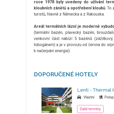
roce 1978 byly uvedeny do užívání term
kloubních zánětů a opotřebení kloubů
. To
turistů, hlavně z Německa a z Rakouska.
Areál termálních lázní je moderně vybud
(termální bazén, plavecký bazén, brouzdali
venkovní část nabízí 5 bazénů (zážitkový
tobogánem) a je v provozu od června do srpn
k načerpání energie).
DOPORUČENÉ HOTELY
Lenti - Thermal
Vlastní
Polop
Další termíny