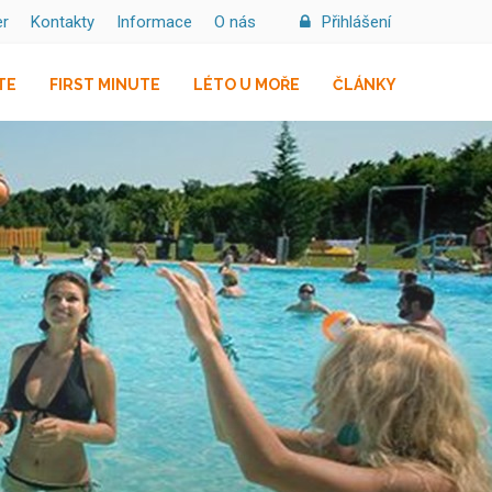
er
Kontakty
Informace
O nás
Přihlášení
TE
FIRST MINUTE
LÉTO U MOŘE
ČLÁNKY