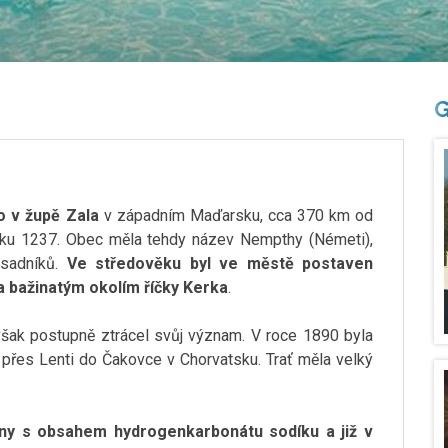
G
o v župě Zala
v západním Maďarsku, cca 370 km od
oku 1237. Obec měla tehdy název Nempthy (Németi),
osadníků.
Ve středověku byl ve městě postaven
a bažinatým okolím říčky Kerka
.
však postupně ztrácel svůj význam. V roce 1890 byla
přes Lenti do Čakovce v Chorvatsku. Trať měla velký
ny s obsahem hydrogenkarbonátu sodíku a již v