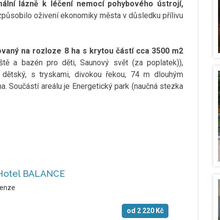
ální lázně k léčení nemocí pohybového ústrojí,
 způsobilo oživení ekonomiky města v důsledku přílivu
ovaný na rozloze 8 ha s krytou částí cca 3500 m2
ště a bazén pro děti, Saunový svět (za poplatek)),
, dětský, s tryskami, divokou řekou, 74 m dlouhým
a. Součástí areálu je Energetický park (naučná stezka
 Hotel BALANCE
enze
od
2 220
Kč