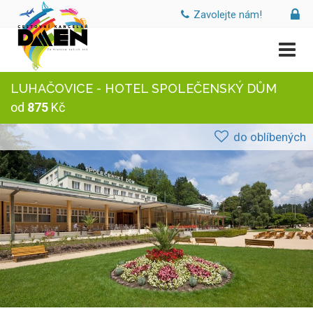
Zavolejte nám!
LUHAČOVICE - HOTEL SPOLEČENSKÝ DŮM
od
875
Kč
do oblíbených