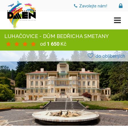
Zavolejte nám!
LUHAČOVICE - DŮM BEDŘICHA SMETANY
od
1 650
Kč
do oblíbených