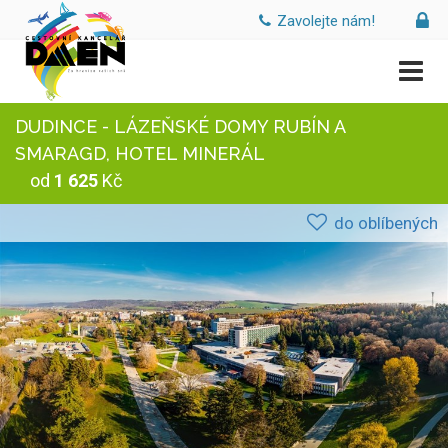
Zavolejte nám!
DUDINCE - LÁZEŇSKÉ DOMY RUBÍN A
SMARAGD, HOTEL MINERÁL
od
1 625
Kč
do oblíbených