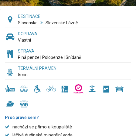
DESTINACE
Slovensko
Slovenské Lázně
DOPRAVA
Vlastní
STRAVA
Plná penze | Polopenze | Snídaně
TERMÁLNÍ PRAMEN
5
min
Proč právě sem?
nachází se přímo u koupaliště
léčivá dudinská minerální voda