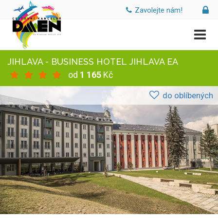
Zavolejte nám!
JIHLAVA - BUSINESS HOTEL JIHLAVA EA
od
1 165
Kč
do oblíbených