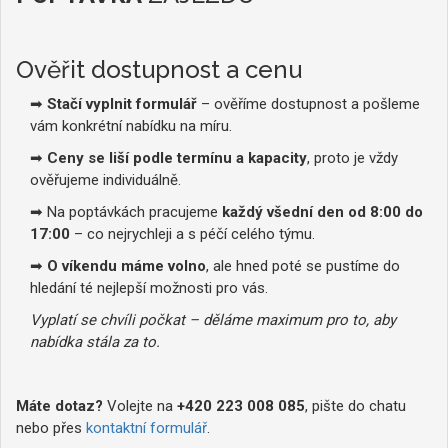
Ověřit dostupnost a cenu
➡
Stačí vyplnit formulář
– ověříme dostupnost a pošleme
vám konkrétní nabídku na míru.
➡
Ceny se liší podle termínu a kapacity
, proto je vždy
ověřujeme individuálně.
➡ Na poptávkách pracujeme
každý všední den od 8:00 do
17:00
– co nejrychleji a s péčí celého týmu.
➡
O víkendu máme volno
, ale hned poté se pustíme do
hledání té nejlepší možnosti pro vás.
Vyplatí se chvíli počkat – děláme maximum pro to, aby
nabídka stála za to.
Máte dotaz?
Volejte na
+420 223 008 085
, pište do chatu
nebo přes
kontaktní formulář
.