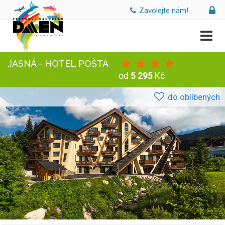
Zavolejte nám!
JASNÁ - HOTEL POŠTA
od
5 295
Kč
do oblíbených