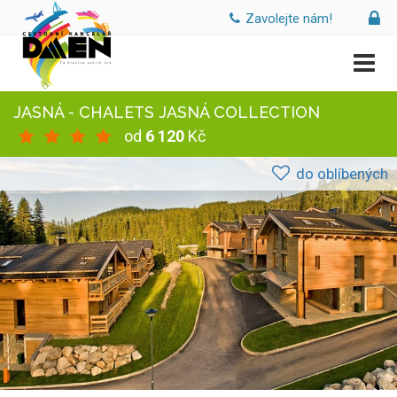
Zavolejte nám!
JASNÁ - CHALETS JASNÁ COLLECTION
od
6 120
Kč
do oblíbených