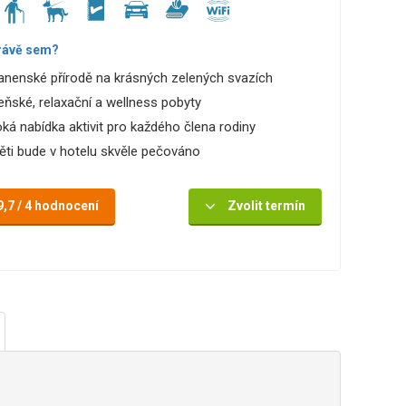
rávě sem?
anenské přírodě na krásných zelených svazích
eňské, relaxační a wellness pobyty
oká nabídka aktivit pro každého člena rodiny
ěti bude v hotelu skvěle pečováno
9,7 / 4 hodnocení
Zvolit termín