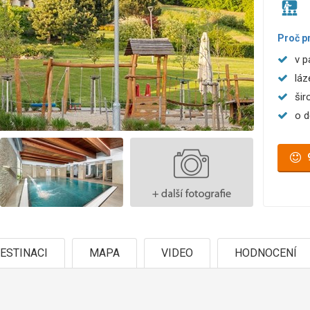
Proč p
v p
láz
šir
o d
ESTINACI
MAPA
VIDEO
HODNOCENÍ