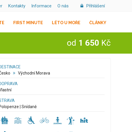
er
Kontakty
Informace
O nás
Přihlášení
TE
FIRST MINUTE
LÉTO U MOŘE
ČLÁNKY
od
1 650
Kč
DESTINACE
Česko
Východní Morava
DOPRAVA
Vlastní
STRAVA
Polopenze | Snídaně