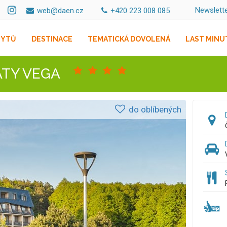
Newslett
web@daen.cz
+420 223 008 085
BYTŮ
DESTINACE
TEMATICKÁ DOVOLENÁ
LAST MINU
ATY VEGA
do oblíbených