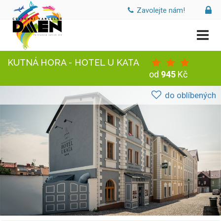
Zavolejte nám!
KUTNÁ HORA - HOTEL U KATA
od
945
Kč
do oblíbených