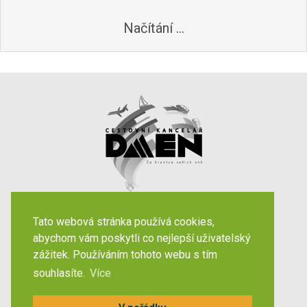
Váš spolehlivý partner již
let
32
Destinace
Maďarsko
Česko
Slovensko
Dárkové poukazy
Tato webová stránka používá cookies,
abychom vám poskytli co nejlepší uživatelský
Důležité odkazy
zážitek. Používáním tohoto webu s tím
souhlasíte.
Více
Katalogy
Články
Kariéra
Kontakty
Partnerská zóna