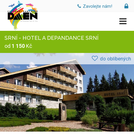
Zavolejte nám!
SRNÍ - HOTEL A DEPANDANCE SRNÍ
od
1 150
Kč
do oblíbených