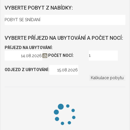
VYBERTE POBYT Z NABÍDKY:
VYBERTE PŘÍJEZD NA UBYTOVÁNÍ A POČET NOCÍ:
PŘÍJEZD NA UBYTOVÁNÍ:
POČET NOCÍ:
ODJEZD Z UBYTOVÁNÍ:
CENY - PLATÍ NA OSOBU (NENÍ-LI
UVEDENO JINAK)
Zobrazit vše