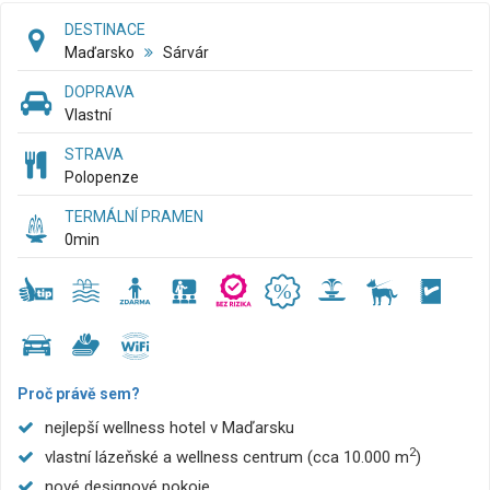
DESTINACE
Maďarsko
Sárvár
DOPRAVA
Vlastní
STRAVA
Polopenze
TERMÁLNÍ PRAMEN
0
min
Proč právě sem?
nejlepší wellness hotel v Maďarsku
2
vlastní lázeňské a wellness centrum (cca 10.000 m
)
nové designové pokoje