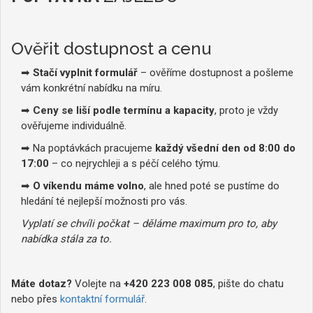
Ověřit dostupnost a cenu
➡
Stačí vyplnit formulář
– ověříme dostupnost a pošleme
vám konkrétní nabídku na míru.
➡
Ceny se liší podle termínu a kapacity
, proto je vždy
ověřujeme individuálně.
➡ Na poptávkách pracujeme
každý všední den od 8:00 do
17:00
– co nejrychleji a s péčí celého týmu.
➡
O víkendu máme volno
, ale hned poté se pustíme do
hledání té nejlepší možnosti pro vás.
Vyplatí se chvíli počkat – děláme maximum pro to, aby
nabídka stála za to.
Máte dotaz?
Volejte na
+420 223 008 085
, pište do chatu
nebo přes
kontaktní formulář
.