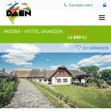
Zavolejte nám!
MODRÁ - HOTEL SKANZEN
od
840
Kč
do oblíbených