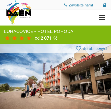
Zavolejte nám!
LUHAČOVICE - HOTEL POHODA
od
2 071
Kč
do oblíbených