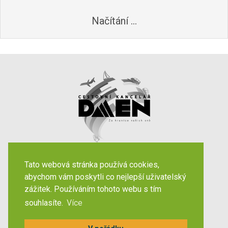
Načítání ...
Váš spolehlivý partner již
let
32
Tato webová stránka používá cookies,
abychom vám poskytli co nejlepší uživatelský
zážitek. Používáním tohoto webu s tím
Destinace
souhlasíte.
Více
Maďarsko
Česko
Slovensko
Dárkové poukazy