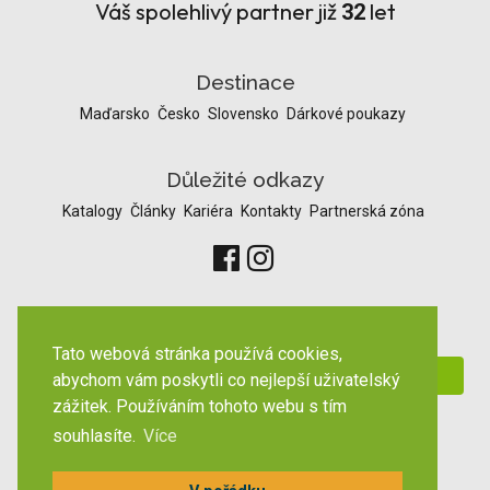
Váš spolehlivý partner již
let
32
Destinace
Maďarsko
Česko
Slovensko
Dárkové poukazy
Důležité odkazy
Katalogy
Články
Kariéra
Kontakty
Partnerská zóna
Odběr novinek
Tato webová stránka používá cookies,
abychom vám poskytli co nejlepší uživatelský
zážitek. Používáním tohoto webu s tím
souhlasíte.
Více
Zobrazit pc verzi