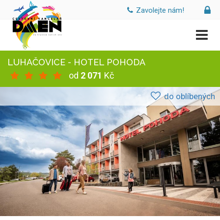
Zavolejte nám!
LUHAČOVICE - HOTEL POHODA
od
2 071
Kč
do oblíbených