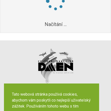
Načítání ...
Váš spolehlivý partner již
let
32
Tato webová stránka používá cookies,
abychom vám poskytli co nejlepší uživatelský
zážitek. Používáním tohoto webu s tím
Destinace