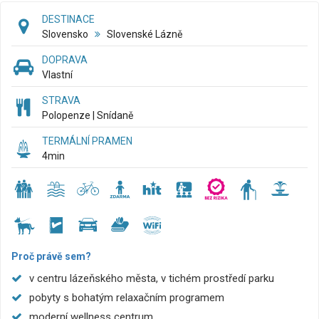
DESTINACE
Slovensko
Slovenské Lázně
DOPRAVA
Vlastní
STRAVA
Polopenze | Snídaně
TERMÁLNÍ PRAMEN
4
min
Proč právě sem?
v centru lázeňského města, v tichém prostředí parku
pobyty s bohatým relaxačním programem
moderní wellness centrum