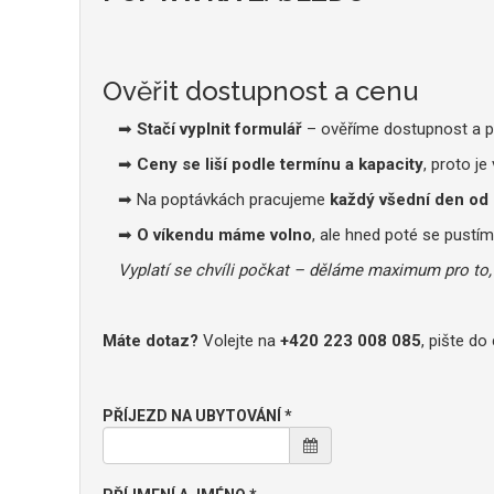
Ověřit dostupnost a cenu
➡
Stačí vyplnit formulář
– ověříme dostupnost a p
➡
Ceny se liší podle termínu a kapacity
, proto je
➡ Na poptávkách pracujeme
každý všední den od 
➡
O víkendu máme volno
, ale hned poté se pustím
Vyplatí se chvíli počkat – děláme maximum pro to, 
Máte dotaz?
Volejte na
+420 223 008 085
, pište d
PŘÍJEZD NA UBYTOVÁNÍ *