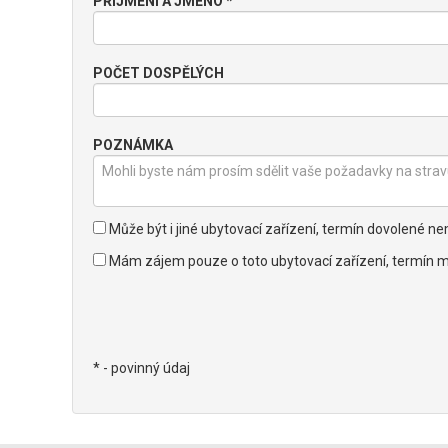
PŘÍJMENÍ A JMÉNO *
POČET DOSPĚLÝCH
POZNÁMKA
Může být i jiné ubytovací zařízení, termín dovolené 
Mám zájem pouze o toto ubytovací zařízení, termín m
* - povinný údaj