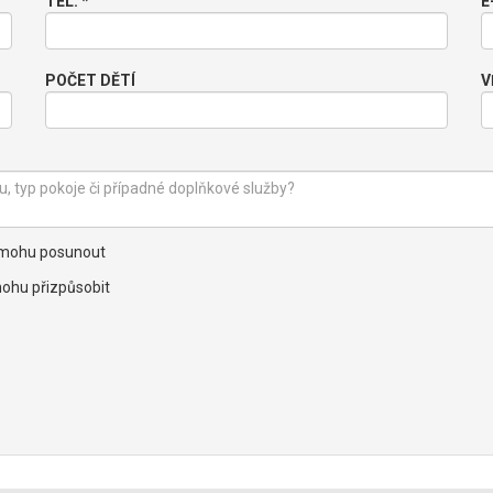
TEL. *
E
POČET DĚTÍ
V
nemohu posunout
ohu přizpůsobit