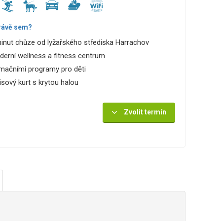
rávě sem?
inut chůze od lyžařského střediska Harrachov
erní wellness a fitness centrum
mačními programy pro děti
isový kurt s krytou halou
Zvolit termín