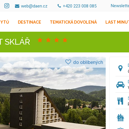
Newslett
web@daen.cz
+420 223 008 085
BYTŮ
DESTINACE
TEMATICKÁ DOVOLENÁ
LAST MINU
T SKLÁŘ
do oblíbených