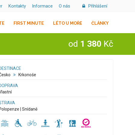
er
Kontakty
Informace
O nás
Přihlášení
TE
FIRST MINUTE
LÉTO U MOŘE
ČLÁNKY
od
1 380
Kč
DESTINACE
Česko
Krkonoše
DOPRAVA
Vlastní
STRAVA
Polopenze | Snídaně