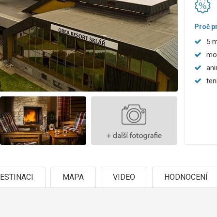
Proč p
5 m
mod
ani
ten
ESTINACI
MAPA
VIDEO
HODNOCENÍ