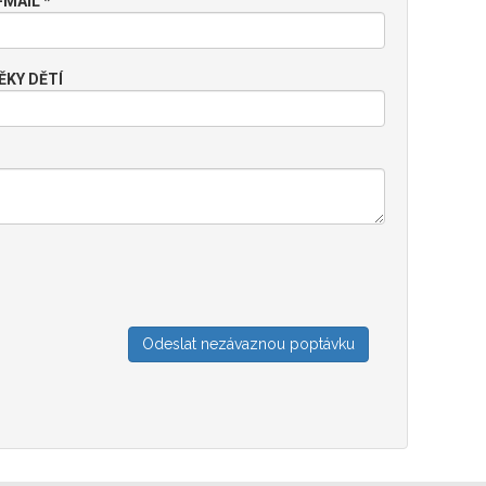
-MAIL *
ĚKY DĚTÍ