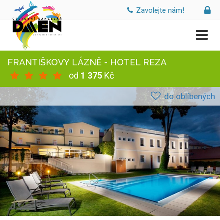
Zavolejte nám!
FRANTIŠKOVY LÁZNĚ - HOTEL REZA
od
1 375
Kč
do oblíbených