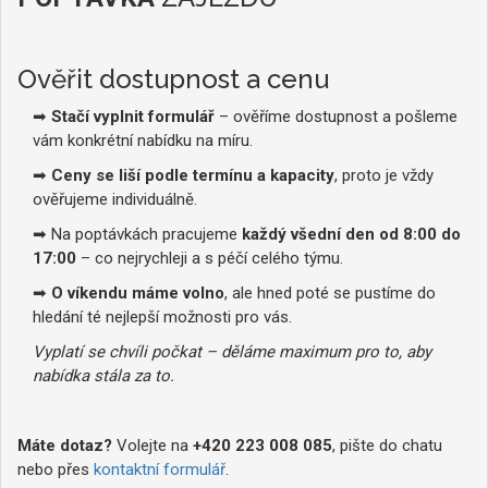
Ověřit dostupnost a cenu
➡
Stačí vyplnit formulář
– ověříme dostupnost a pošleme
vám konkrétní nabídku na míru.
➡
Ceny se liší podle termínu a kapacity
, proto je vždy
ověřujeme individuálně.
➡ Na poptávkách pracujeme
každý všední den od 8:00 do
17:00
– co nejrychleji a s péčí celého týmu.
➡
O víkendu máme volno
, ale hned poté se pustíme do
hledání té nejlepší možnosti pro vás.
Vyplatí se chvíli počkat – děláme maximum pro to, aby
nabídka stála za to.
Máte dotaz?
Volejte na
+420 223 008 085
, pište do chatu
nebo přes
kontaktní formulář
.