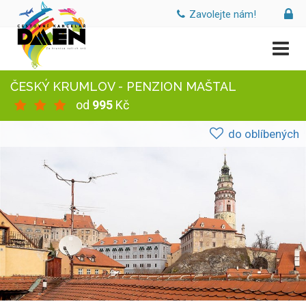
Zavolejte nám!
ČESKÝ KRUMLOV - PENZION MAŠTAL
od
995
Kč
do oblíbených