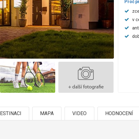
Proč p
zce
v c
ant
dob
ESTINACI
MAPA
VIDEO
HODNOCENÍ