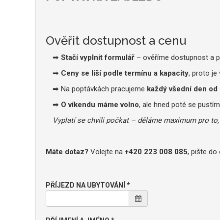
Ověřit dostupnost a cenu
➡
Stačí vyplnit formulář
– ověříme dostupnost a p
➡
Ceny se liší podle termínu a kapacity
, proto je
➡ Na poptávkách pracujeme
každý všední den od 
➡
O víkendu máme volno
, ale hned poté se pustím
Vyplatí se chvíli počkat – děláme maximum pro to, 
Máte dotaz?
Volejte na
+420 223 008 085
, pište d
PŘÍJEZD NA UBYTOVÁNÍ *