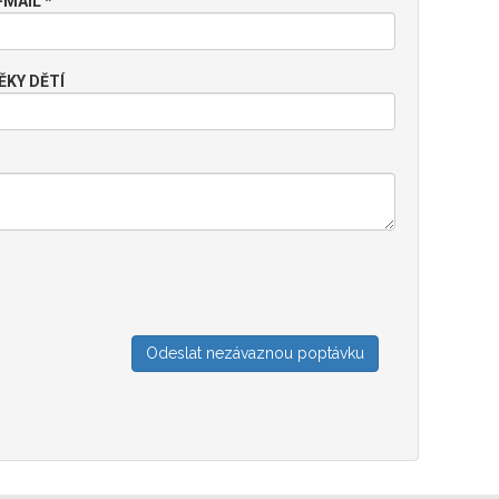
-MAIL *
ĚKY DĚTÍ