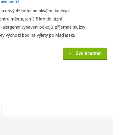
rávě sem?
la nový 4* hotel se skvělou kuchyní
entru města, jen 3,5 km do lázní
i-alergenní vybavení pokojů, příjemné služby
rý výchozí bod na výlety po Maďarsku
Zvolit termín