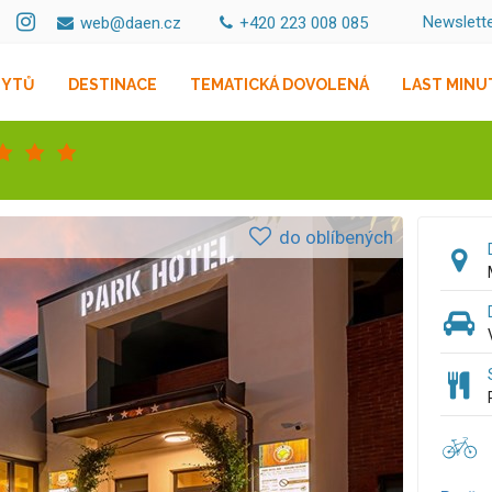
Newslett
web@daen.cz
+420 223 008 085
BYTŮ
DESTINACE
TEMATICKÁ DOVOLENÁ
LAST MINU
do oblíbených