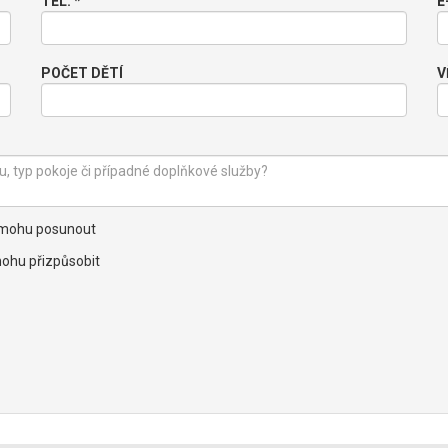
TEL. *
E
POČET DĚTÍ
V
nemohu posunout
ohu přizpůsobit