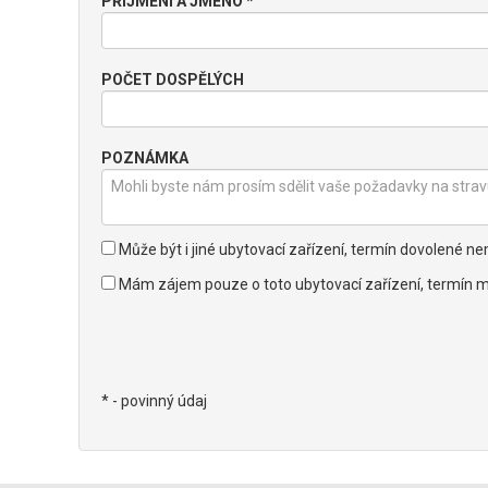
PŘÍJMENÍ A JMÉNO *
POČET DOSPĚLÝCH
POZNÁMKA
Může být i jiné ubytovací zařízení, termín dovolené 
Mám zájem pouze o toto ubytovací zařízení, termín m
* - povinný údaj