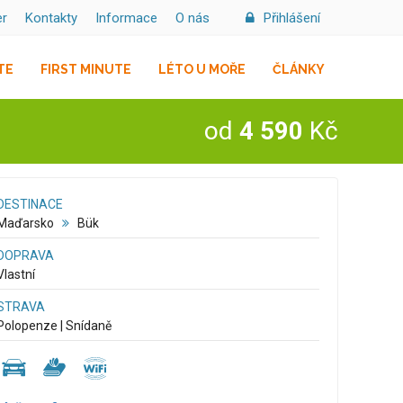
er
Kontakty
Informace
O nás
Přihlášení
TE
FIRST MINUTE
LÉTO U MOŘE
ČLÁNKY
od
4 590
Kč
DESTINACE
Maďarsko
Bük
DOPRAVA
Vlastní
STRAVA
Polopenze | Snídaně