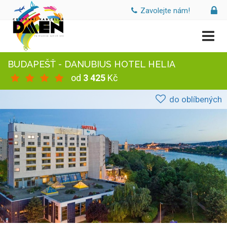
Zavolejte nám!
BUDAPEŠŤ - DANUBIUS HOTEL HELIA
od
3 425
Kč
do oblíbených