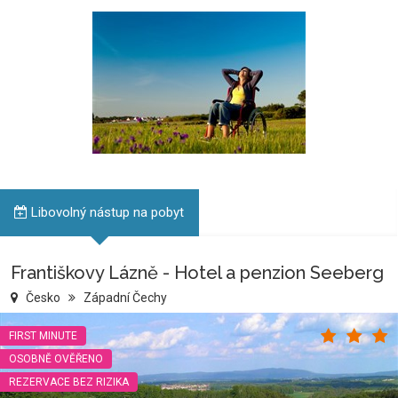
Libovolný nástup na pobyt
Františkovy Lázně - Hotel a penzion Seeberg
Česko
Západní Čechy
FIRST MINUTE
OSOBNĚ OVĚŘENO
REZERVACE BEZ RIZIKA