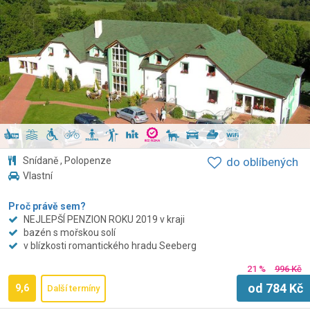
Snídaně , Polopenze
do oblíbených
Vlastní
Proč právě sem?
NEJLEPŠÍ PENZION ROKU 2019 v kraji
bazén s mořskou solí
v blízkosti romantického hradu Seeberg
21 %
996 Kč
od
784
Kč
9,6
Další termíny