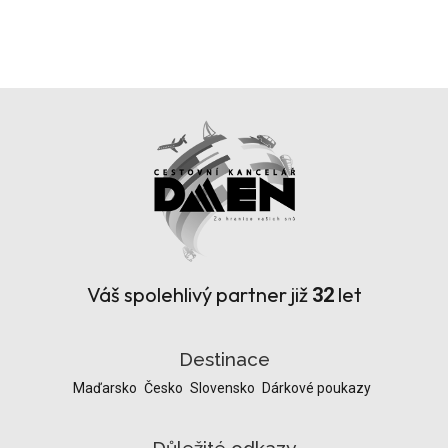
Váš spolehlivý partner již
let
32
Destinace
Maďarsko
Česko
Slovensko
Dárkové poukazy
Důležité odkazy