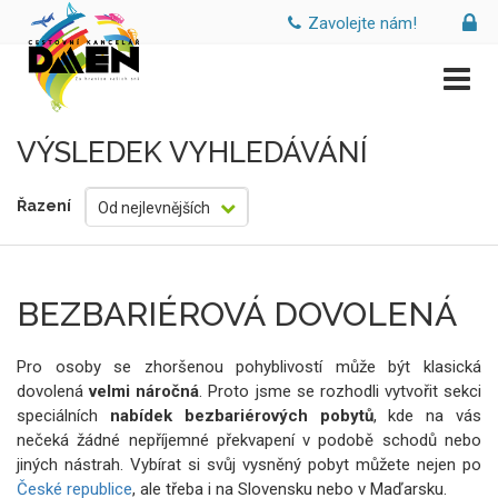
Zavolejte nám!
VÝSLEDEK VYHLEDÁVÁNÍ
Řazení
Od nejlevnějších
BEZBARIÉROVÁ DOVOLENÁ
Pro osoby se zhoršenou pohyblivostí může být klasická
dovolená
velmi náročná
. Proto jsme se rozhodli vytvořit sekci
speciálních
nabídek bezbariérových pobytů
, kde na vás
nečeká žádné nepříjemné překvapení v podobě schodů nebo
jiných nástrah. Vybírat si svůj vysněný pobyt můžete nejen po
České republice
, ale třeba i na Slovensku nebo v Maďarsku.