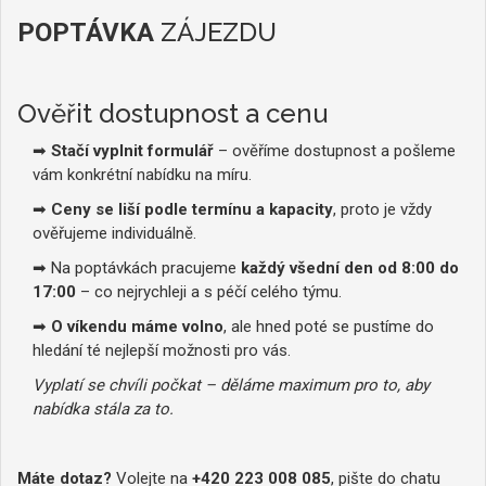
ZÁJEZDU
POPTÁVKA
Ověřit dostupnost a cenu
➡
Stačí vyplnit formulář
– ověříme dostupnost a pošleme
vám konkrétní nabídku na míru.
➡
Ceny se liší podle termínu a kapacity
, proto je vždy
ověřujeme individuálně.
➡ Na poptávkách pracujeme
každý všední den od 8:00 do
17:00
– co nejrychleji a s péčí celého týmu.
➡
O víkendu máme volno
, ale hned poté se pustíme do
hledání té nejlepší možnosti pro vás.
Vyplatí se chvíli počkat – děláme maximum pro to, aby
nabídka stála za to.
Máte dotaz?
Volejte na
+420 223 008 085
, pište do chatu