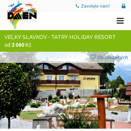
Zavolejte nám!
VEĽKÝ SLAVKOV - TATRY HOLIDAY RESORT
od
3 060
Kč
do oblíbených