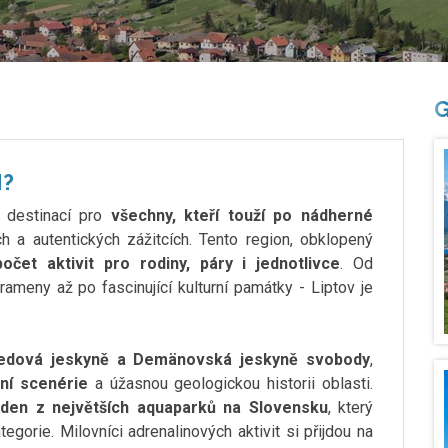
G
M?
í destinací pro
všechny, kteří touží po nádherné
h a autentických zážitcích. Tento region, obklopený
očet aktivit pro rodiny, páry i jednotlivce
. Od
rameny až po fascinující kulturní památky - Liptov je
edová jeskyně a Demänovská jeskyně svobody
,
ní scenérie
a úžasnou geologickou historii oblasti.
eden z největších aquaparků na Slovensku
, který
egorie. Milovníci adrenalinových aktivit si přijdou na