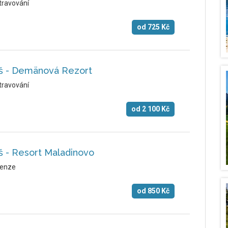
travování
od
725
Kč
áš - Demänová Rezort
travování
od
2 100
Kč
š - Resort Maladinovo
enze
od
850
Kč