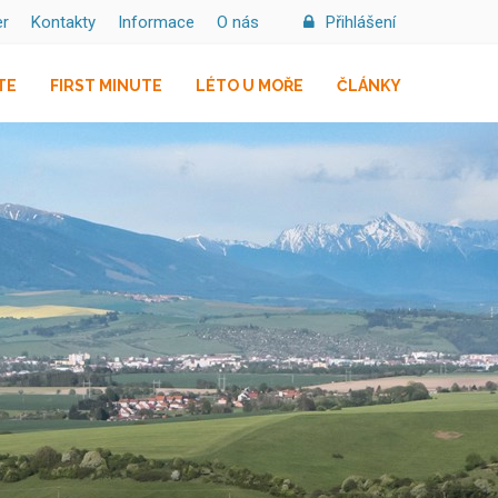
er
Kontakty
Informace
O nás
Přihlášení
TE
FIRST MINUTE
LÉTO U MOŘE
ČLÁNKY