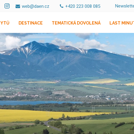
Newslett
web@daen.cz
+420 223 008 085
BYTŮ
DESTINACE
TEMATICKÁ DOVOLENÁ
LAST MINU