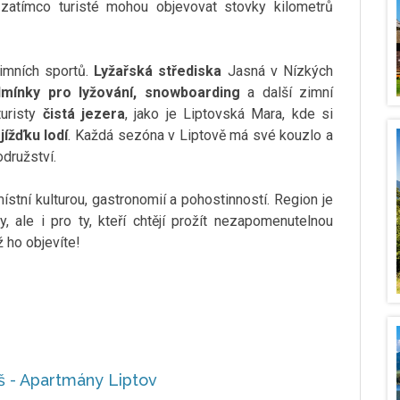
zatímco turisté mohou objevovat stovky kilometrů
zimních sportů.
Lyžařská střediska
Jasná v Nízkých
mínky pro lyžování, snowboarding
a další zimní
turisty
čistá jezera
, jako je Liptovská Mara, kde si
jížďku lodí
. Každá sezóna v Liptově má své kouzlo a
družství.
stní kulturou, gastronomií a pohostinností. Region je
y, ale i pro ty, kteří chtějí prožít nezapomenutelnou
ž ho objevíte!
š - Apartmány Liptov