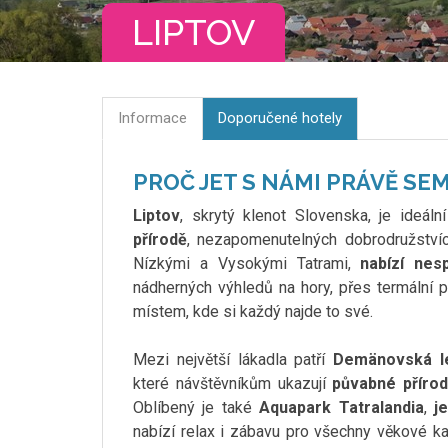
LIPTOV
Informace
Doporučené hotely
PROČ JET S NÁMI PRÁVĚ SE
Liptov
, skrytý klenot Slovenska, je ideáln
přírodě
, nezapomenutelných dobrodružstvíc
Nízkými a Vysokými Tatrami,
nabízí nesp
nádherných výhledů na hory, přes termální p
místem, kde si každý najde to své.
Mezi největší lákadla patří
Demänovská l
které návštěvníkům ukazují
půvabné přírod
Oblíbený je také
Aquapark Tatralandia
,
j
nabízí relax i zábavu pro všechny věkové kat