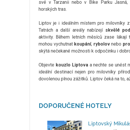
své v Tarzanii nebo v Bike Parku Jasná, 
horských tras.
Liptov je i ideálním místem pro milovníky 
Tatrách a další areály nabízejí
skvělé pod
aktivity. Během letních měsíců zase lákají 
mohou vychutnat
koupání
,
rybolov
nebo
pro
skýtá nečekané možnosti k odpočinku i dobro
Objevte
kouzlo Liptova
a nechte se unést mí
ideální destinací nejen pro milovníky přírod
dovolenou plnou zážitků. Liptov čeká na to, a
DOPORUČENÉ HOTELY
Liptovský Mikulá