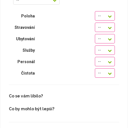
--
Poloha
--
Stravování
--
Ubytování
--
Služby
--
Personál
--
Čistota
Co se vám líbilo?
Co by mohlo být lepší?