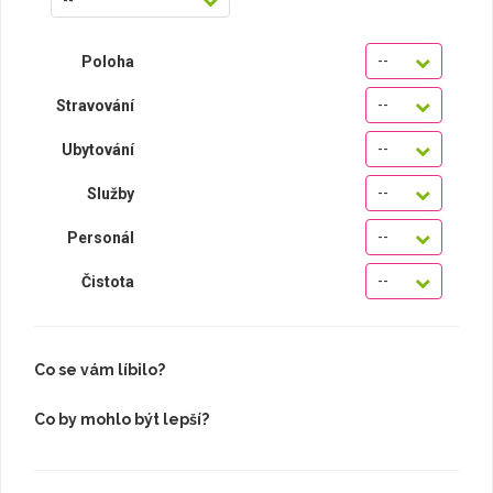
--
Poloha
--
Stravování
--
Ubytování
--
Služby
--
Personál
--
Čistota
Co se vám líbilo?
Co by mohlo být lepší?