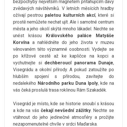
bezpochyby největším magnetem přitahujícím davy
zvědavých návštěvníků. V letních měsících hradby
ožívají pestrou
paletou kulturních akcí
, které si
prostě nemůžete nechat ujít. Ale i samotné centrum
města a jeho okolí skýtá mnoho lákadel. Nechte se
unést krásou
Královského paláce Matyáše
Korvína
a nahlédněte do jeho života v muzeu
věnovaném této významné osobnosti. Vydejte se
po křížové cestě až ke kapličce na kopci a
vychutnejte si
dechberoucí panorama Dunaje
,
Visegrádu a okolní přírody. A pokud zatoužíte po
hlubším spojení s přírodou, zavítejte do
nedalekého
Národního parku Duna Ipoly
, kde na
vás čeká proslulá trasa roklinou Rám Szakadék.
Visegrád je místo, kde se historie snoubí s krásou
a kde na vás
čekají nevšední zážitky
. Nechte se
vtáhnout do jeho jedinečné atmosféry a prožijte
nezapomenutelné chvíle v srdci Maďarska.