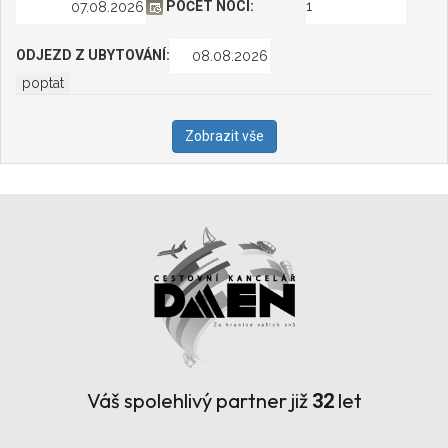
POČET NOCÍ:
ODJEZD Z UBYTOVÁNÍ:
Zobrazit vše
Váš spolehlivý partner již
let
32