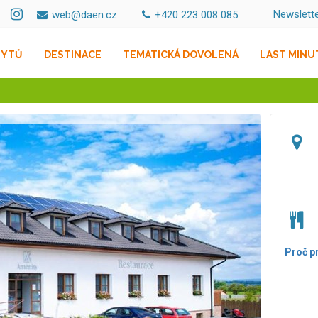
Newslett
web@daen.cz
+420 223 008 085
BYTŮ
DESTINACE
TEMATICKÁ DOVOLENÁ
LAST MINU
Proč p