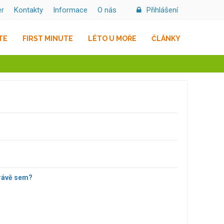
er
Kontakty
Informace
O nás
Přihlášení
TE
FIRST MINUTE
LÉTO U MOŘE
ČLÁNKY
rávě sem?