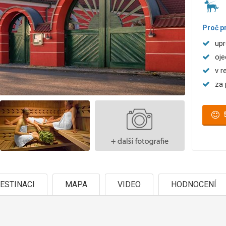
Proč p
upr
oje
v r
za 
ESTINACI
MAPA
VIDEO
HODNOCENÍ