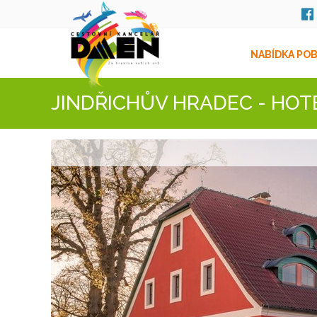
NABÍDKA PO
JINDŘICHŮV HRADEC - HO