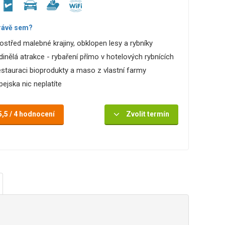
rávě sem?
ostřed malebné krajiny, obklopen lesy a rybníky
dinělá atrakce - rybaření přímo v hotelových rybnících
estauraci bioprodukty a maso z vlastní farmy
pejska nic neplatíte
5,5 / 4 hodnocení
Zvolit termín