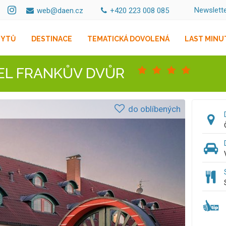
Newslett
web@daen.cz
+420 223 008 085
BYTŮ
DESTINACE
TEMATICKÁ DOVOLENÁ
LAST MINU
TEL FRANKŮV DVŮR
do oblíbených