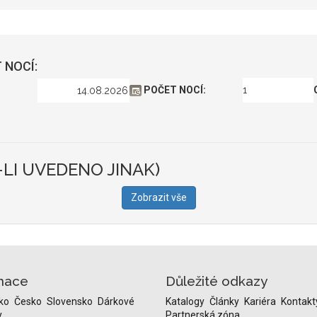
 NOCÍ:
POČET NOCÍ:
-LI UVEDENO JINAK)
Zobrazit vše
nace
Důležité odkazy
ko
Česko
Slovensko
Dárkové
Katalogy
Články
Kariéra
Kontakt
y
Partnerská zóna