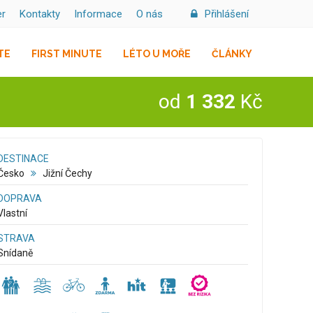
er
Kontakty
Informace
O nás
Přihlášení
TE
FIRST MINUTE
LÉTO U MOŘE
ČLÁNKY
od
1 332
Kč
DESTINACE
Česko
Jižní Čechy
DOPRAVA
Vlastní
STRAVA
Snídaně